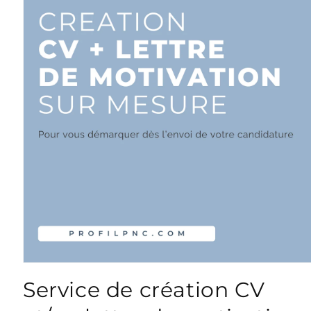
Ouvrir
le
Service de création CV
média
1
dans