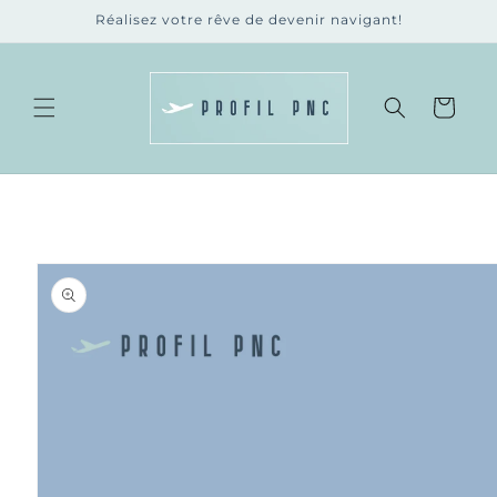
et
Réalisez votre rêve de devenir navigant!
passer
au
contenu
Panier
Passer aux
informations
produits