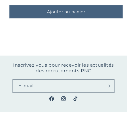
Ajouter au panier
Inscrivez vous pour recevoir les actualités
des recrutements PNC
E-mail
Facebook
Instagram
TikTok
© 2026,
Profil PNC
Commerce électronique propulsé par Shopify
Politique de confidentialité
Coordonnées